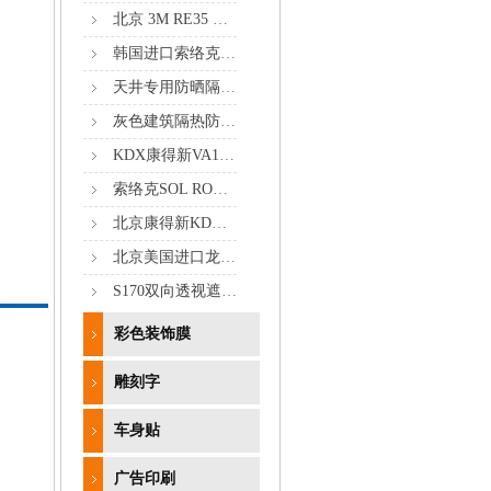
北京 3M RE35 高清建筑玻璃窗膜 正品批发 专业安装 十年质保
韩国进口索络克ASP70高清隔热膜
天井专用防晒隔热膜
灰色建筑隔热防晒玻璃膜批发销售
KDX康得新VA15、VA25、VA50隔热膜效果对比
索络克SOL ROUTE防虫玻璃膜
北京康得新KDX建筑隔热窗膜批发
北京美国进口龙膜窗膜批发销售
S170双向透视遮阳膜
彩色装饰膜
雕刻字
车身贴
广告印刷